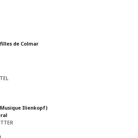
filles de Colmar
TTEL
e Musique Ilienkopf)
ral
RITTER
N