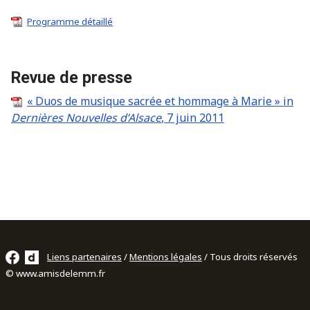
Programme détaillé
Revue de presse
« Duos de musique sacrée et hommage à Marie » in
Dernières Nouvelles d’Alsace
, 7 juin 2011
Liens partenaires
/
Mentions légales
/ Tous droits réservés
© www.amisdelemm.fr