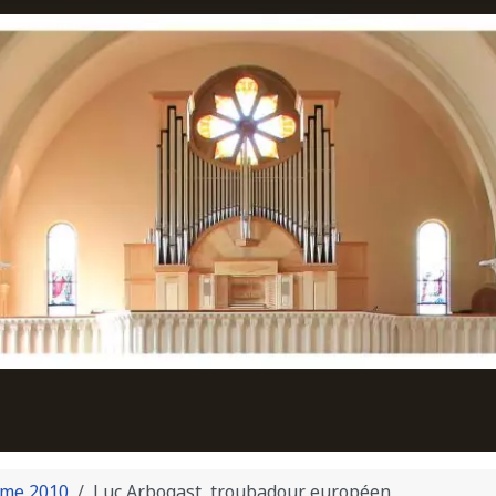
me 2010
Luc Arbogast, troubadour européen