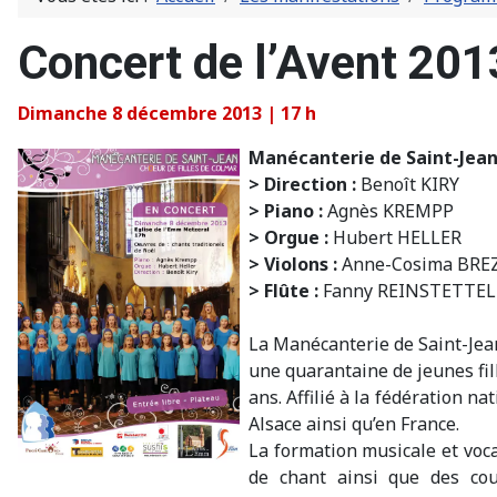
Concert de l’Avent 201
Dimanche 8 décembre 2013 | 17 h
Manécanterie de Saint-Jean
> Direction :
Benoît KIRY
> Piano :
Agnès KREMPP
> Orgue :
Hubert HELLER
> Violons :
Anne-Cosima BREZ
> Flûte :
Fanny REINSTETTEL
La Manécanterie de Saint-Jean,
une quarantaine de jeunes fill
ans. Affilié à la fédération 
Alsace ainsi qu’en France.
La formation musicale et voca
de chant ainsi que des cour