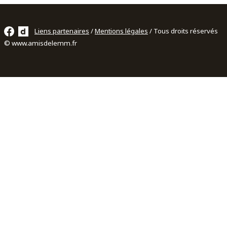
Liens partenaires
/
Mentions légales
/ Tous droits réservés
© www.amisdelemm.fr