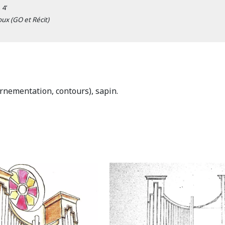
 4’
x (GO et Récit)
(ornementation, contours), sapin.