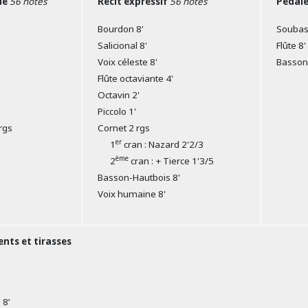
ue
56 notes
Récit expressif
56 notes
Pédal
Bourdon 8'
Soubass
Salicional 8'
Flûte 8'
Voix céleste 8'
Basson 
Flûte octaviante 4'
Octavin 2'
Piccolo 1'
rgs
Cornet 2 rgs
er
'
1
cran : Nazard 2'2/3
ème
2
cran : + Tierce 1'3/5
Basson-Hautbois 8'
Voix humaine 8'
ts et tirasses
 8’