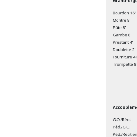
Grand-org
Bourdon 16'
Montre 8'
Flûte 8'
Gambe 8'
Prestant 4'
Doublette 2'
Fourniture 4 
Trompette 8
Accouplemen
G.O./Récit
Péd./G.O.
Péd./Récit en