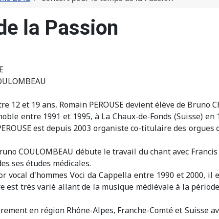
de la Passion
E
COULOMBEAU
re 12 et 19 ans, Romain PEROUSE devient élève de Bruno Cha
oble entre 1991 et 1995, à La Chaux-de-Fonds (Suisse) en 1
PEROUSE est depuis 2003 organiste co-titulaire des orgues 
Bruno COULOMBEAU débute le travail du chant avec Francis G
 des ses études médicales.
uor vocal d'hommes Voci da Cappella entre 1990 et 2000, il e
re est très varié allant de la musique médiévale à la péri
ièrement en région Rhône-Alpes, Franche-Comté et Suisse av