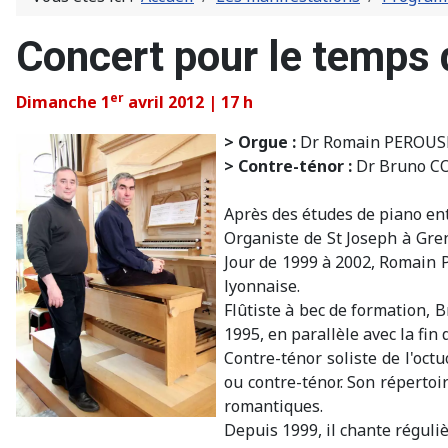
Concert pour le temps 
er
Dimanche 1
avril 2012 | 17 h
> Orgue :
Dr Romain PEROUS
> Contre-ténor :
Dr Bruno 
Après des études de piano ent
Organiste de St Joseph à Gren
Jour de 1999 à 2002, Romain 
lyonnaise.
Flûtiste à bec de formation, 
1995, en parallèle avec la fin
Contre-ténor soliste de l'oct
ou contre-ténor. Son répertoi
romantiques.
Depuis 1999, il chante régul