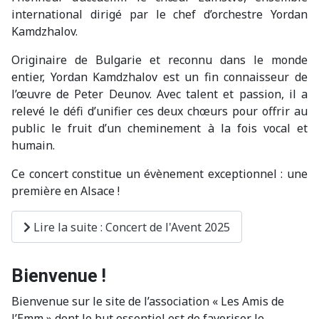
international dirigé par le chef d’orchestre
Yordan
Kamdzhalov
.
Originaire de Bulgarie et reconnu dans le monde
entier,
Yordan
Kamdzhalov
est un fin connaisseur de
l’
œ
uvre de Peter
Deunov
. Avec talent et passion, il a
relevé le défi d’unifier ces deux ch
œ
urs pour offrir au
public le fruit d’un cheminement à la fois vocal et
humain.
Ce concert constitue un évènement exceptionnel : une
première en Alsace !
Lire la suite : Concert de l'Avent 2025
Bienvenue !
Bienvenue sur le site de l’association « Les Amis de
l’Emm » dont le but essentiel est de favoriser le