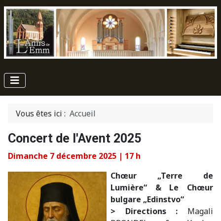
Vous êtes ici :
Accueil
Concert de l'Avent 2025
Dimanche 7 décembre 2025 | 17 h
Ch
œ
ur
„
Terre de
Lumière“ & Le Ch
œ
ur
bulgare
„
Edinstvo
“
> Directions :
Magali