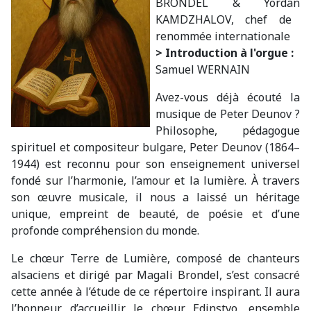
BRONDEL &
Yordan
KAMDZHALOV, chef de
renommée internationale
> Introduction à l'orgue :
Samuel WERNAIN
Avez-vous déjà écouté la
musique de Peter
Deunov
?
Philosophe, pédagogue
spirituel et compositeur bulgare, Peter
Deunov
(1864
–
1944) est reconnu pour son enseignement universel
fondé sur l’harmonie, l’amour et la lumière. À travers
son
œ
uvre musicale, il nous a laissé un héritage
unique, empreint de beauté, de poésie et d’une
profonde compréhension du monde.
Le ch
œ
ur Terre de Lumière, composé de chanteurs
alsaciens et dirigé par Magali
Brondel
, s’est consacré
cette année à l’étude de ce répertoire inspirant. Il aura
l’honneur d’accueillir le ch
œ
ur
Edinstvo
, ensemble