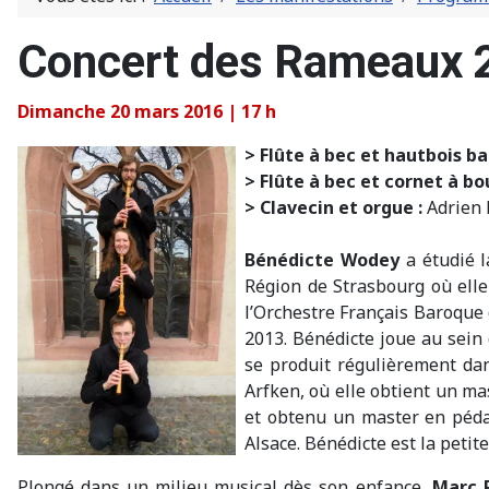
Concert des Rameaux 
Dimanche 20 mars 2016 | 17 h
> Flûte à bec et hautbois ba
> Flûte à bec et cornet à bo
> Clavecin et orgue :
Adrien 
Bénédicte Wodey
a étudié l
Région de Strasbourg où ell
l’Orchestre Français Baroque
2013. Bénédicte joue au sein
se produit régulièrement dan
Arfken, où elle obtient un ma
et obtenu un master en pédag
Alsace. Bénédicte est la peti
Plongé dans un milieu musical dès son enfance,
Marc 