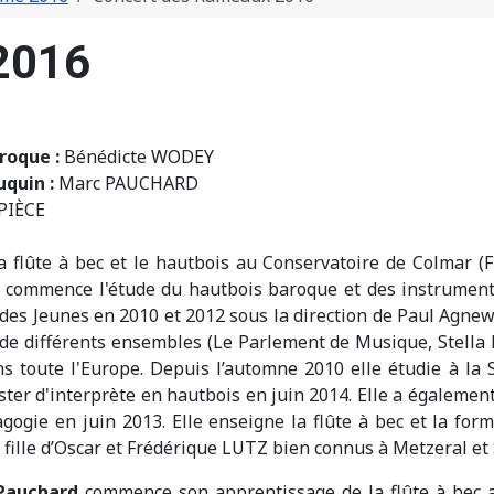
2016
roque :
Bénédicte WODEY
uquin :
Marc PAUCHARD
PIÈCE
a flûte à bec et le hautbois au Conservatoire de Colmar (F
e commence l'étude du hautbois baroque et des instrument
 des Jeunes en 2010 et 2012 sous la direction de Paul Agne
 de différents ensembles (Le Parlement de Musique, Stella
s toute l'Europe. Depuis l’automne 2010 elle étudie à la 
ster d'interprète en hautbois en juin 2014. Elle a égalemen
ogie en juin 2013. Elle enseigne la flûte à bec et la for
te fille d’Oscar et Frédérique LUTZ bien connus à Metzeral e
Pauchard
commence son apprentissage de la flûte à bec a