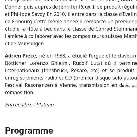
Dohner puis auprès de Jennifer Roux. Il se produit régul
et Philippe Savoy. En 2010, il entre dans la classe d’Evel
de Fribourg. Cette même année il remporte un premier pri
étudie la flûte à bec dans le classe de Conrad Steinma
l'amène à collaborer avec les compositeurs suisses Matthi
et de Münsingen.
Adrien Pièce,
né en 1988, a étudié l’orgue et le claveci
Bötticher, Lorenzo Ghielmi, Rudolf Lutz) où il termi
internationaux (Innsbruck, Pesaro, etc.) et se produi
enregistrements radio et CD (premier disque solo autour 
Festival Resonanzen à Vienne, transmission en d
irect pa
composition.
Entrée-libre - Plateau
Programme