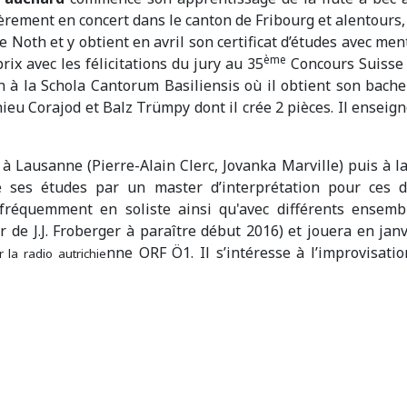
ièrement en concert dans le canton de Fribourg et alentours
ine Noth et y obtient en avril son certificat d’études avec me
ème
x avec les félicitations du jury au 35
Concours Suisse 
nn à la Schola Cantorum Basiliensis où il obtient son bach
eu Corajod et Balz Trümpy dont il crée 2 pièces. Il enseigne
n à Lausanne (Pierre-Alain Clerc, Jovanka Marville) puis à
ne ses études par un master d’interprétation pour ces d
t fréquemment en soliste ainsi qu'avec différents ensemb
de J.J. Froberger à paraître début 2016) et jouera en janv
nne ORF Ö1. Il s’intéresse à l’improvisatio
r la radio autrichie